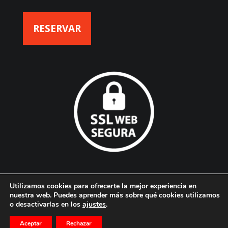
RESERVAR
Utilizamos cookies para ofrecerte la mejor experiencia en
nuestra web. Puedes aprender más sobre qué cookies utilizamos
© Hotel SolPlaya - Todos los derechos reservados. |
Diseño web
o desactivarlas en los
ajustes
.
Agencia MDW
Aceptar
Rechazar