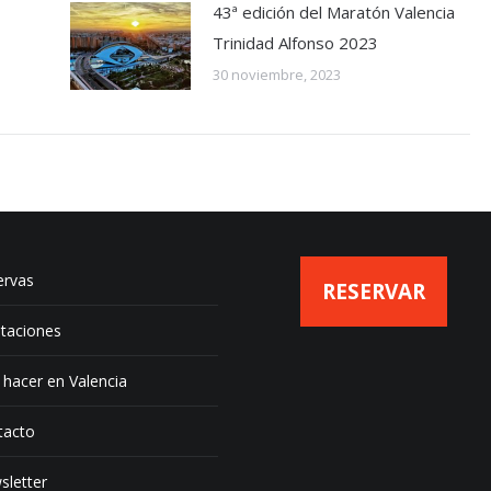
43ª edición del Maratón Valencia
Trinidad Alfonso 2023
30 noviembre, 2023
ervas
RESERVAR
taciones
hacer en Valencia
tacto
sletter