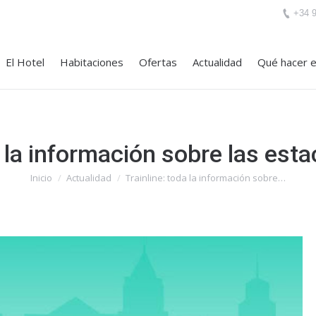
+34 
El Hotel
Habitaciones
Ofertas
Actualidad
Qué hacer e
a la información sobre las esta
Inicio
Actualidad
Trainline: toda la información sobre…
Estás aquí: