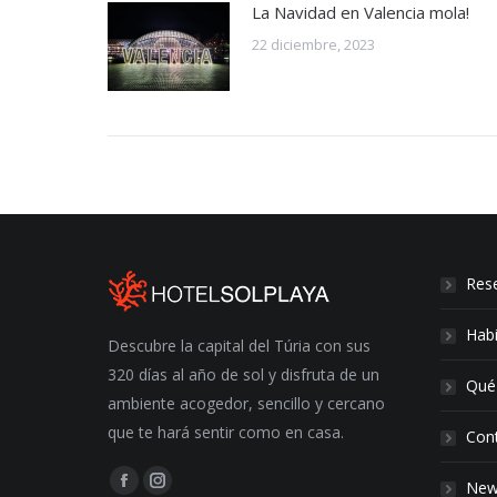
La Navidad en Valencia mola!
22 diciembre, 2023
Res
Habi
Descubre la capital del Túria con sus
320 días al año de sol y disfruta de un
Qué 
ambiente acogedor, sencillo y cercano
que te hará sentir como en casa.
Con
Encuéntranos en:
New
Facebook
Instagram